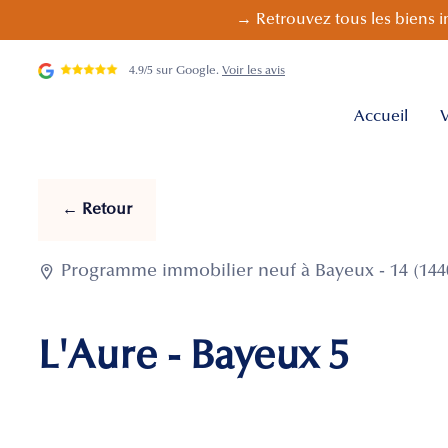
→ Retrouvez tous les biens i
4.9/5 sur Google.
Voir les avis
Accueil
V
← Retour

Programme immobilier neuf à Bayeux - 14 (144
L'Aure - Bayeux 5