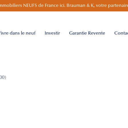
mmobiliers NEUFS de France ici. Brauman & K, votre partenaire
ivre dans le neuf
Investir
Garantie Revente
Conta
00)