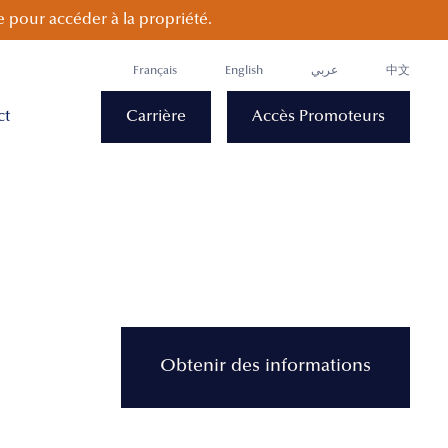
 pour accéder à la propriété.
Français
English
عربي
中文
ct
Carrière
Accès Promoteurs
Obtenir des informations