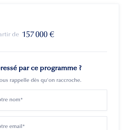
157 000
€
artir de
éressé par ce programme ?
ous rappelle dès qu'on raccroche.