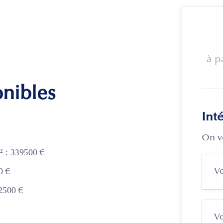
à p
onibles
Int
On v
 : 339500 €
0 €
2500 €