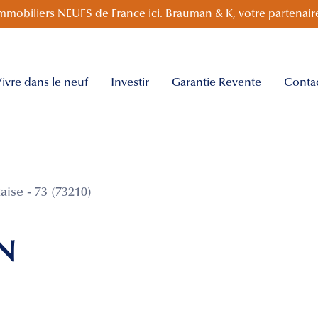
mmobiliers NEUFS de France ici. Brauman & K, votre partenaire
ivre dans le neuf
Investir
Garantie Revente
Conta
ise - 73 (73210)
N