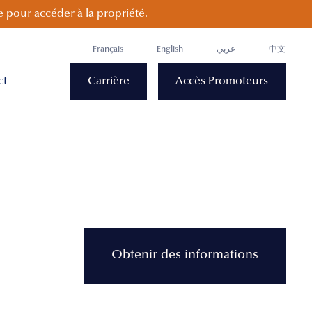
 pour accéder à la propriété.
Français
English
عربي
中文
ct
Carrière
Accès Promoteurs
Obtenir des informations