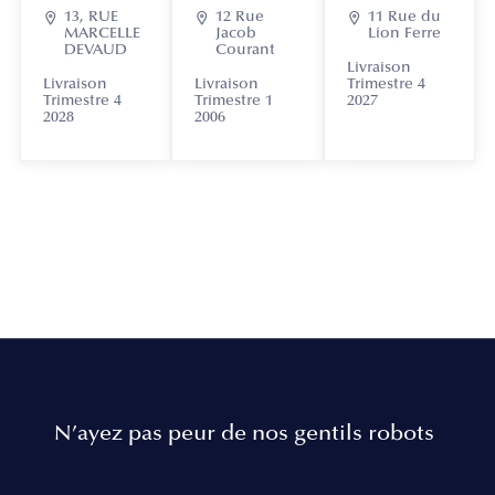

13, RUE

12 Rue

11 Rue du
MARCELLE
Jacob
Lion Ferre
DEVAUD
Courant
Livraison
Livraison
Livraison
Trimestre 4
Trimestre 4
Trimestre 1
2027
2028
2006
N’ayez pas peur de nos gentils robots