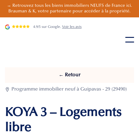
→ Retrouvez tous les biens immobiliers NEUFS de France ici.
Brauman & K, votre partenaire pour accéder à la propriété.
4.9/5 sur Google.
Voir les avis
← Retour

Programme immobilier neuf à Guipavas - 29 (29490)
KOYA 3 – Logements
libre