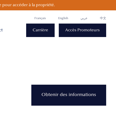
 pour accéder à la propriété.
Français
English
عربي
中文
ct
Carrière
Accès Promoteurs
Obtenir des informations