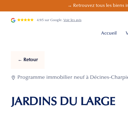
→ Retrouvez tous les biens i
4.9/5 sur Google.
Voir les avis
Accueil
V
← Retour

Programme immobilier neuf à Décines-Charpieu
JARDINS DU LARGE