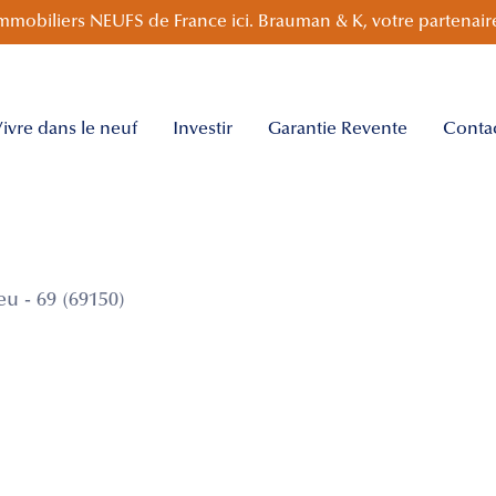
mmobiliers NEUFS de France ici. Brauman & K, votre partenaire
ivre dans le neuf
Investir
Garantie Revente
Conta
 - 69 (69150)