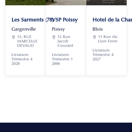
Les Sarments (78)
VSP Poissy
Hotel de la Chan
Gargenville
Poissy
Blois

13, RUE

12 Rue

11 Rue du
MARCELLE
Jacob
Lion Ferre
DEVAUD
Courant
Livraison
Livraison
Livraison
Trimestre 4
Trimestre 4
Trimestre 1
2027
2028
2006