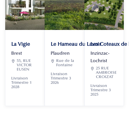
La Vigie
Le Hameau du Lavoir
Les Coteaux de
Brest
Plaudren
Inzinzac-
Lochrist

55, RUE

Rue de la
VICTOR
Fontaine

25 RUE
EUSEN
AMBROISE
Livraison
CROIZAT
Livraison
Trimestre 3
Trimestre 1
2026
Livraison
2028
Trimestre 3
2025