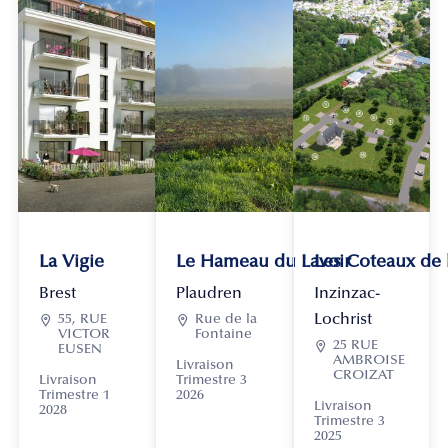
La Vigie
Le Hameau du Lavoir
Les Coteaux de
Brest
Plaudren
Inzinzac-
Lochrist

55, RUE

Rue de la
VICTOR
Fontaine

25 RUE
EUSEN
AMBROISE
Livraison
CROIZAT
Livraison
Trimestre 3
Trimestre 1
2026
Livraison
2028
Trimestre 3
2025