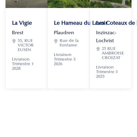
La Vigie
Le Hameau du Lavoir
Les Coteaux de
Brest
Plaudren
Inzinzac-
Lochrist

55, RUE

Rue de la
VICTOR
Fontaine

25 RUE
EUSEN
AMBROISE
Livraison
CROIZAT
Livraison
Trimestre 3
Trimestre 1
2026
Livraison
2028
Trimestre 3
2025