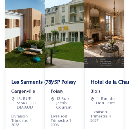
Les Sarments (78)
VSP Poissy
Hotel de la Chan
Gargenville
Poissy
Blois

13, RUE

12 Rue

11 Rue du
MARCELLE
Jacob
Lion Ferre
DEVAUD
Courant
Livraison
Livraison
Livraison
Trimestre 4
Trimestre 4
Trimestre 1
2027
2028
2006