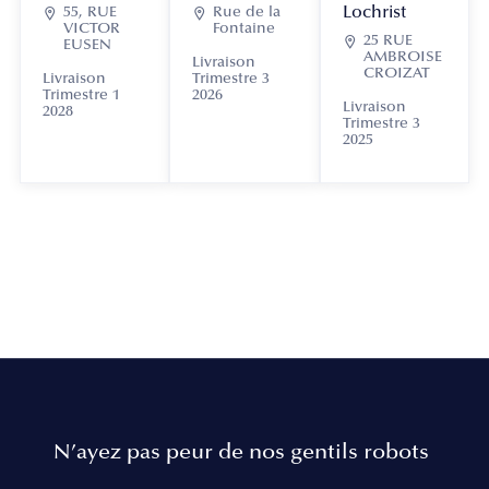
Lochrist

55, RUE

Rue de la
VICTOR
Fontaine

25 RUE
EUSEN
AMBROISE
Livraison
CROIZAT
Livraison
Trimestre 3
Trimestre 1
2026
Livraison
2028
Trimestre 3
2025
N’ayez pas peur de nos gentils robots