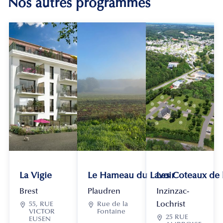
Nos autres programmes
La Vigie
Le Hameau du Lavoir
Les Coteaux de
Brest
Plaudren
Inzinzac-
Lochrist

55, RUE

Rue de la
VICTOR
Fontaine

25 RUE
EUSEN