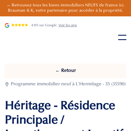
→ Retrouvez tous les biens immobiliers NEUFS de France ici.
Brauman & K, votre partenaire pour accéder à la propriété.
4.9/5 sur Google.
Voir les avis
← Retour

Programme immobilier neuf à L'Hermitage - 35 (35590)
Héritage - Résidence
Principale /