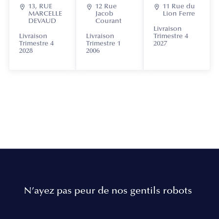

13, RUE

12 Rue

11 Rue du
MARCELLE
Jacob
Lion Ferre
DEVAUD
Courant
Livraison
Livraison
Livraison
Trimestre 4
Trimestre 4
Trimestre 1
2027
2028
2006
N’ayez pas peur de nos gentils robots