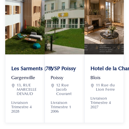
Les Sarments (78)
VSP Poissy
Hotel de la Chan
Gargenville
Poissy
Blois

13, RUE

12 Rue

11 Rue du
MARCELLE
Jacob
Lion Ferre
DEVAUD
Courant
Livraison
Livraison
Livraison
Trimestre 4
Trimestre 4
Trimestre 1
2027
2028
2006