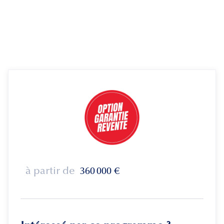
à partir de
360 000
€