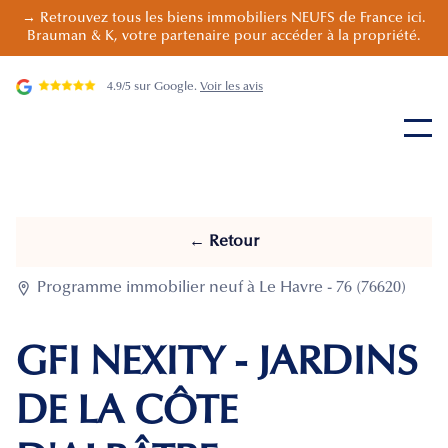
→ Retrouvez tous les biens immobiliers NEUFS de France ici.
Brauman & K, votre partenaire pour accéder à la propriété.
4.9/5 sur Google.
Voir les avis
← Retour

Programme immobilier neuf à Le Havre - 76 (76620)
GFI NEXITY - JARDINS
DE LA CÔTE