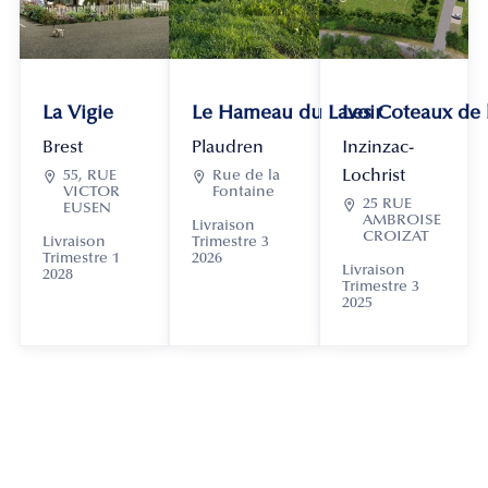
La Vigie
Le Hameau du Lavoir
Les Coteaux de
Brest
Plaudren
Inzinzac-
Lochrist

55, RUE

Rue de la
VICTOR
Fontaine

25 RUE
EUSEN
AMBROISE
Livraison
CROIZAT
Livraison
Trimestre 3
Trimestre 1
2026
Livraison
2028
Trimestre 3
2025