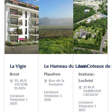
La Vigie
Le Hameau du Lavoir
Les Coteaux de
Brest
Plaudren
Inzinzac-
Lochrist

55, RUE

Rue de la
VICTOR
Fontaine

25 RUE
EUSEN
AMBROISE
Livraison
CROIZAT
Livraison
Trimestre 3
Trimestre 1
2026
Livraison
2028
Trimestre 3
2025