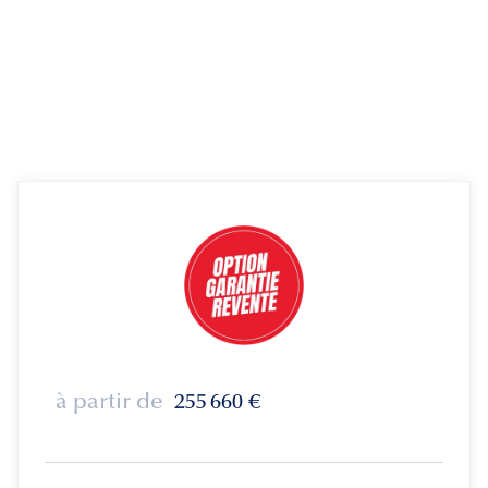
à partir de
255 660
€