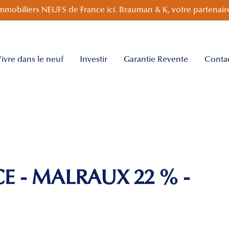
mmobiliers NEUFS de France ici. Brauman & K, votre partenaire
ivre dans le neuf
Investir
Garantie Revente
Conta
)
CE - MALRAUX 22 % -