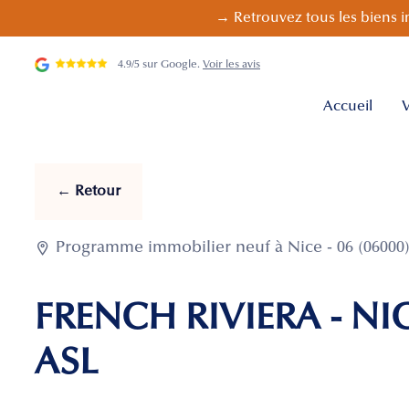
→ Retrouvez tous les biens i
4.9/5 sur Google.
Voir les avis
Accueil
V
← Retour

Programme immobilier neuf à Nice - 06 (06000
FRENCH RIVIERA - NI
ASL