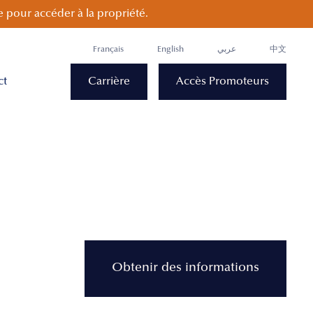
 pour accéder à la propriété.
Français
English
عربي
中文
ct
Carrière
Accès Promoteurs
Obtenir des informations