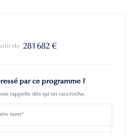
281 682
€
artir de
éressé par ce programme ?
ous rappelle dès qu'on raccroche.