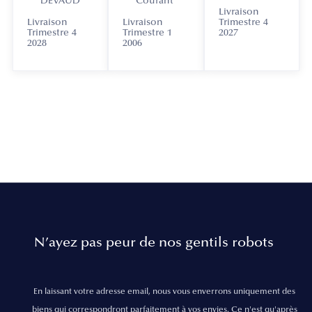
DEVAUD
Courant
Livraison
Livraison
Livraison
Trimestre 4
Trimestre 4
Trimestre 1
2027
2028
2006
N’ayez pas peur de nos gentils robots
En laissant votre adresse email, nous vous enverrons uniquement des
biens qui correspondront parfaitement à vos envies. Ce n'est qu'après