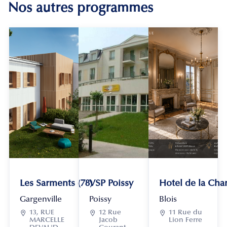
Nos autres programmes
Les Sarments (78)
VSP Poissy
Hotel de la Chan
Gargenville
Poissy
Blois

13, RUE

12 Rue

11 Rue du
MARCELLE
Jacob
Lion Ferre