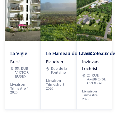
La Vigie
Le Hameau du Lavoir
Les Coteaux de
Brest
Plaudren
Inzinzac-
Lochrist

55, RUE

Rue de la
VICTOR
Fontaine

25 RUE
EUSEN
AMBROISE
Livraison
CROIZAT
Livraison
Trimestre 3
Trimestre 1
2026
Livraison
2028
Trimestre 3
2025