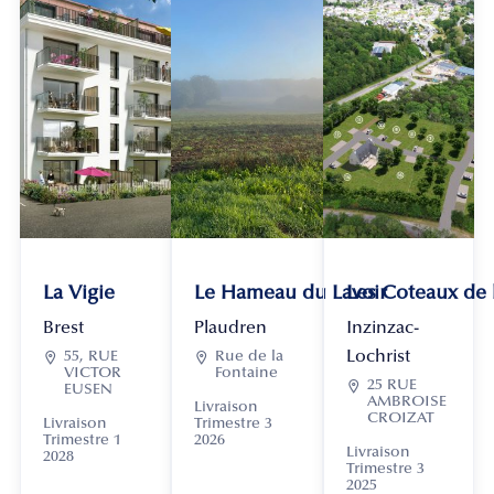
La Vigie
Le Hameau du Lavoir
Les Coteaux de
Brest
Plaudren
Inzinzac-
Lochrist

55, RUE

Rue de la
VICTOR
Fontaine

25 RUE
EUSEN
AMBROISE
Livraison
CROIZAT
Livraison
Trimestre 3
Trimestre 1
2026
Livraison
2028
Trimestre 3
2025