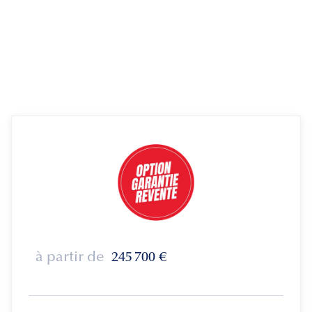
à partir de
245 700
€