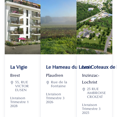
La Vigie
Le Hameau du Lavoir
Les Coteaux de
Brest
Plaudren
Inzinzac-
Lochrist

55, RUE

Rue de la
VICTOR
Fontaine

25 RUE
EUSEN
AMBROISE
Livraison
CROIZAT
Livraison
Trimestre 3
Trimestre 1
2026
Livraison
2028
Trimestre 3
2025