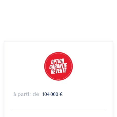
à partir de
104 000
€