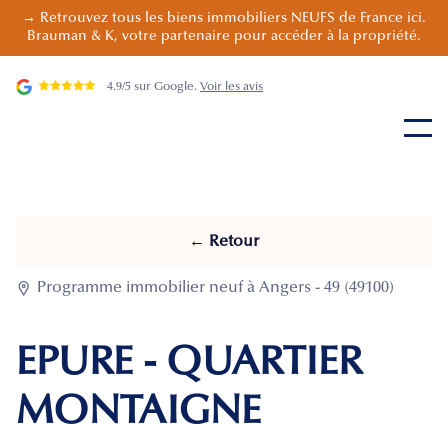
→ Retrouvez tous les biens immobiliers NEUFS de France ici.
Brauman & K, votre partenaire pour accéder à la propriété.
4.9/5 sur Google.
Voir les avis
← Retour

Programme immobilier neuf à Angers - 49 (49100)
EPURE - QUARTIER
MONTAIGNE