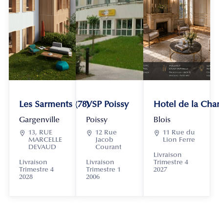
Les Sarments (78)
VSP Poissy
Hotel de la Chan
Gargenville
Poissy
Blois

13, RUE

12 Rue

11 Rue du
MARCELLE
Jacob
Lion Ferre
DEVAUD
Courant
Livraison
Livraison
Livraison
Trimestre 4
Trimestre 4
Trimestre 1
2027
2028
2006