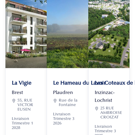
La Vigie
Le Hameau du Lavoir
Les Coteaux de
Brest
Plaudren
Inzinzac-
Lochrist

55, RUE

Rue de la
VICTOR
Fontaine

25 RUE
EUSEN
AMBROISE
Livraison
CROIZAT
Livraison
Trimestre 3
Trimestre 1
2026
Livraison
2028
Trimestre 3