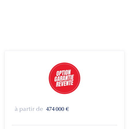
à partir de
474 000
€