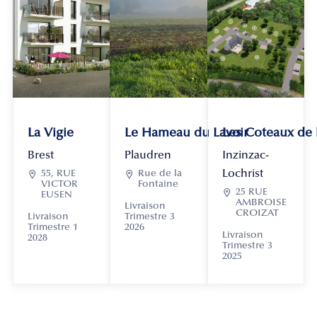
La Vigie
Le Hameau du Lavoir
Les Coteaux de
Brest
Plaudren
Inzinzac-
Lochrist

55, RUE

Rue de la
VICTOR
Fontaine

25 RUE
EUSEN
AMBROISE
Livraison
CROIZAT
Livraison
Trimestre 3
Trimestre 1
2026
Livraison
2028
Trimestre 3
2025