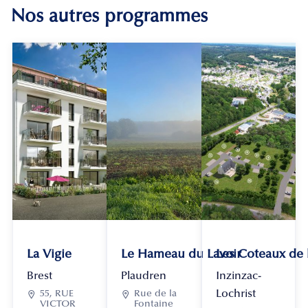
Nos autres programmes
La Vigie
Le Hameau du Lavoir
Les Coteaux de
Brest
Plaudren
Inzinzac-
Lochrist

55, RUE

Rue de la
VICTOR
Fontaine