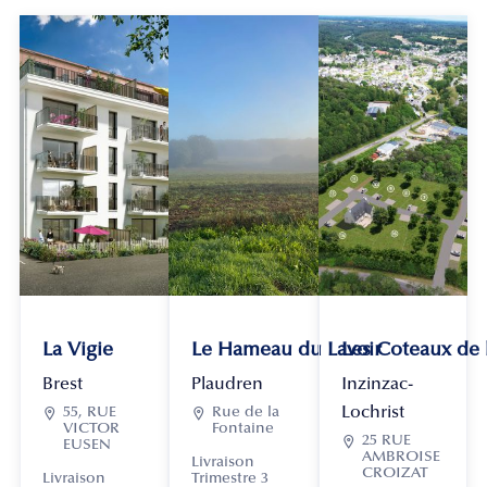
La Vigie
Le Hameau du Lavoir
Les Coteaux de
Brest
Plaudren
Inzinzac-
Lochrist

55, RUE

Rue de la
VICTOR
Fontaine

25 RUE
EUSEN
AMBROISE
Livraison
CROIZAT
Livraison
Trimestre 3