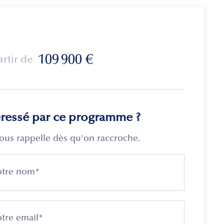
109 900
€
artir de
éressé par ce programme ?
ous rappelle dès qu'on raccroche.