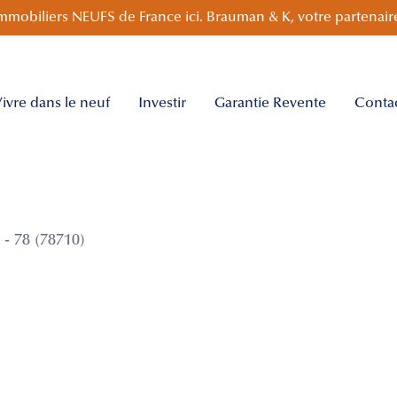
mmobiliers NEUFS de France ici. Brauman & K, votre partenaire
ivre dans le neuf
Investir
Garantie Revente
Conta
- 78 (78710)