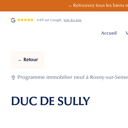
→ Retrouvez tous les biens i
4.9/5 sur Google.
Voir les avis
Accueil
V
← Retour

Programme immobilier neuf à Rosny-sur-Seine 
DUC DE SULLY