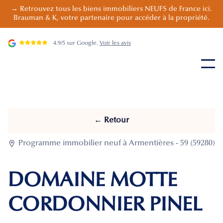
→ Retrouvez tous les biens immobiliers NEUFS de France ici.
Brauman & K, votre partenaire pour accéder à la propriété.
4.9/5 sur Google.
Voir les avis
← Retour

Programme immobilier neuf à Armentières - 59 (59280)
DOMAINE MOTTE
CORDONNIER PINEL