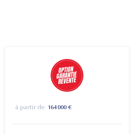
à partir de
164 000
€