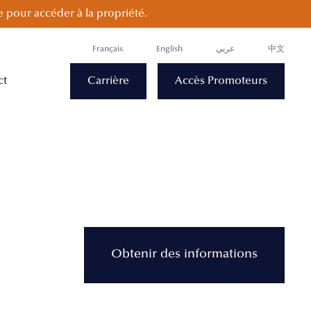
 pour accéder à la propriété.
Français
English
عربي
中文
ct
Carrière
Accès Promoteurs
Obtenir des informations