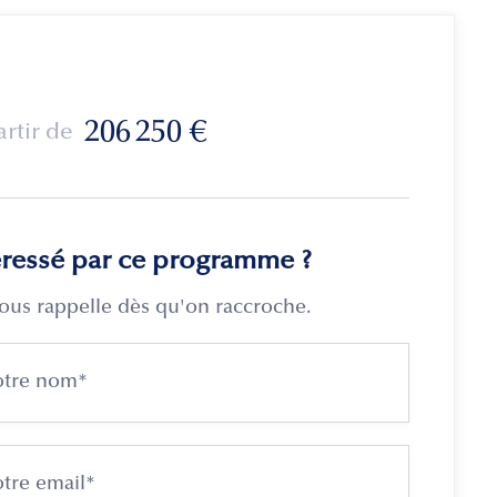
206 250
€
artir de
éressé par ce programme ?
ous rappelle dès qu'on raccroche.