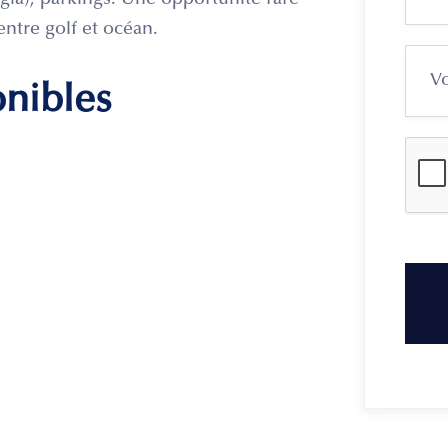
gia), parkings. Une opportunité rare
entre golf et océan.
onibles