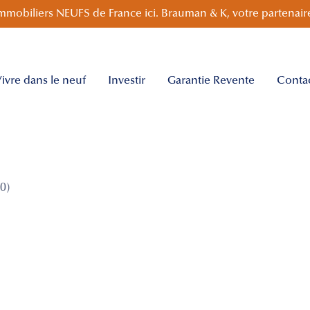
mmobiliers NEUFS de France ici. Brauman & K, votre partenaire
ivre dans le neuf
Investir
Garantie Revente
Conta
0)