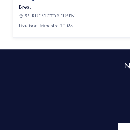
Brest

55, RUE VICTOR EUSEN
Livraison Trimestre 1 2028
N