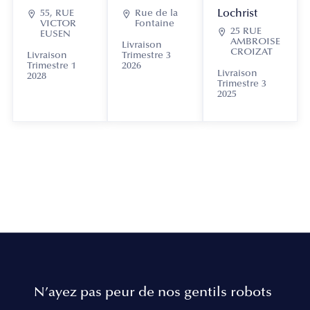
Lochrist

55, RUE

Rue de la
VICTOR
Fontaine

25 RUE
EUSEN
AMBROISE
Livraison
CROIZAT
Livraison
Trimestre 3
Trimestre 1
2026
Livraison
2028
Trimestre 3
2025
N’ayez pas peur de nos gentils robots