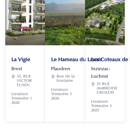
La Vigie
Le Hameau du Lavoir
Les Coteaux de
Brest
Plaudren
Inzinzac-
Lochrist

55, RUE

Rue de la
VICTOR
Fontaine

25 RUE
EUSEN
AMBROISE
Livraison
CROIZAT
Livraison
Trimestre 3
Trimestre 1
2026
Livraison
2028
Trimestre 3
2025