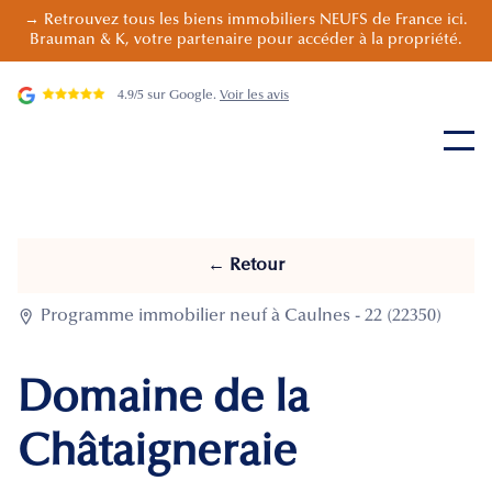
→ Retrouvez tous les biens immobiliers NEUFS de France ici.
Brauman & K, votre partenaire pour accéder à la propriété.
4.9/5 sur Google.
Voir les avis
← Retour

Programme immobilier neuf à Caulnes - 22 (22350)
Domaine de la
Châtaigneraie