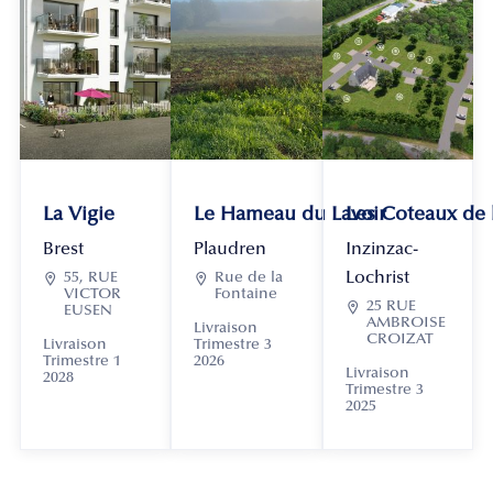
La Vigie
Le Hameau du Lavoir
Les Coteaux de
Brest
Plaudren
Inzinzac-
Lochrist

55, RUE

Rue de la
VICTOR
Fontaine

25 RUE
EUSEN
AMBROISE
Livraison
CROIZAT
Livraison
Trimestre 3
Trimestre 1
2026
Livraison
2028
Trimestre 3
2025