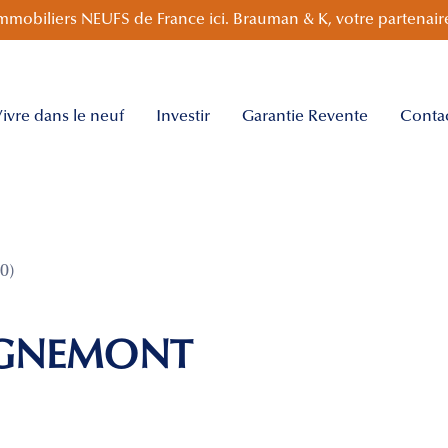
mmobiliers NEUFS de France ici. Brauman & K, votre partenaire
ivre dans le neuf
Investir
Garantie Revente
Conta
0)
EGNEMONT