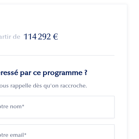
114 292
€
artir de
éressé par ce programme ?
ous rappelle dès qu'on raccroche.