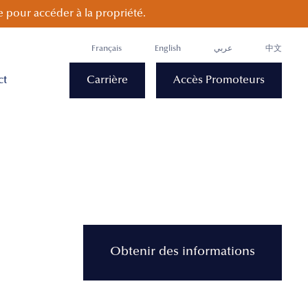
 pour accéder à la propriété.
Français
English
عربي
中文
ct
Carrière
Accès Promoteurs
Obtenir des informations