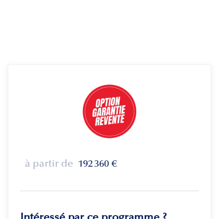
à partir de
192 360
€
Intéressé par ce programme ?