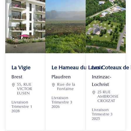
La Vigie
Le Hameau du Lavoir
Les Coteaux de
Brest
Plaudren
Inzinzac-
Lochrist

55, RUE

Rue de la
VICTOR
Fontaine

25 RUE
EUSEN
AMBROISE
Livraison
CROIZAT
Livraison
Trimestre 3
Trimestre 1
2026
Livraison
2028
Trimestre 3
2025