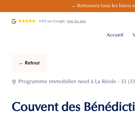
→ Retrouvez tous les biens i
4.9/5 sur Google.
Voir les avis
Accueil
V
← Retour

Programme immobilier neuf à La Réole - 33 (33
Couvent des Bénédict