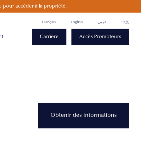
 pour accéder à la propriété.
Français
English
عربي
中文
ct
Carrière
Accès Promoteurs
Obtenir des informations