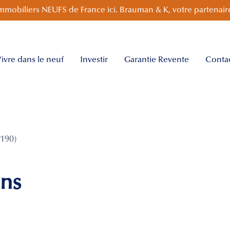
mmobiliers NEUFS de France ici. Brauman & K, votre partenaire
ivre dans le neuf
Investir
Garantie Revente
Conta
190)
ins