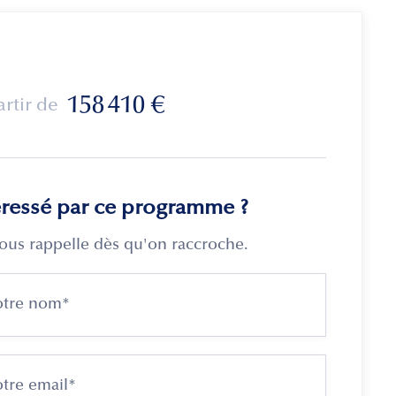
158 410
€
artir de
éressé par ce programme ?
ous rappelle dès qu'on raccroche.