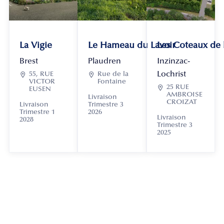
La Vigie
Le Hameau du Lavoir
Les Coteaux de
Brest
Plaudren
Inzinzac-
Lochrist

55, RUE

Rue de la
VICTOR
Fontaine

25 RUE
EUSEN
AMBROISE
Livraison
CROIZAT
Livraison
Trimestre 3
Trimestre 1
2026
Livraison
2028
Trimestre 3
2025