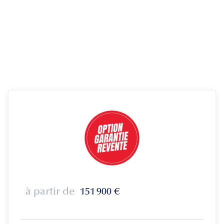
à partir de
151 900
€