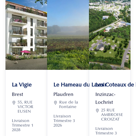
La Vigie
Le Hameau du Lavoir
Les Coteaux de
Brest
Plaudren
Inzinzac-
Lochrist

55, RUE

Rue de la
VICTOR
Fontaine

25 RUE
EUSEN
AMBROISE
Livraison
CROIZAT
Livraison
Trimestre 3
Trimestre 1
2026
Livraison
2028
Trimestre 3