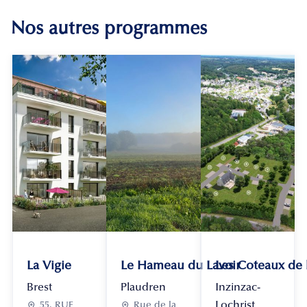
Nos autres programmes
La Vigie
Le Hameau du Lavoir
Les Coteaux de
Brest
Plaudren
Inzinzac-
Lochrist

55, RUE

Rue de la