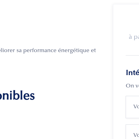
à p
éliorer sa performance énergétique et
Int
On v
onibles