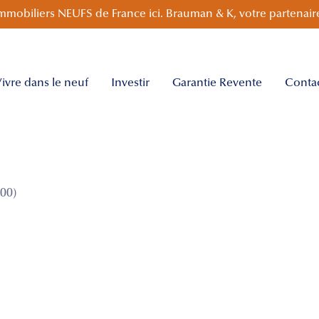
mmobiliers NEUFS de France ici. Brauman & K, votre partenaire
ivre dans le neuf
Investir
Garantie Revente
Conta
00)