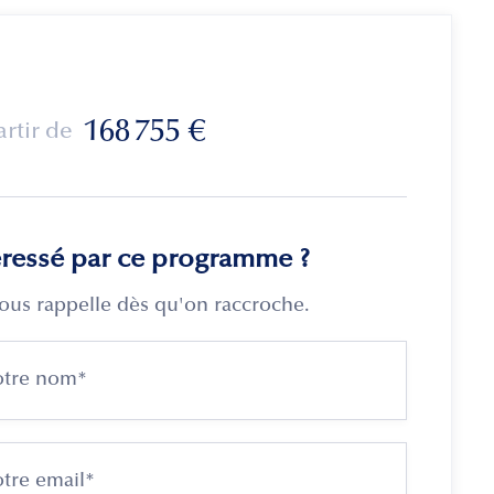
168 755
€
artir de
éressé par ce programme ?
ous rappelle dès qu'on raccroche.