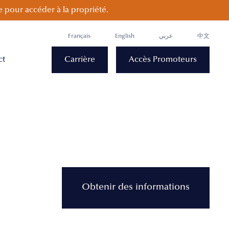
 pour accéder à la propriété.
Français
English
عربي
中文
ct
Carrière
Accès Promoteurs
Obtenir des informations