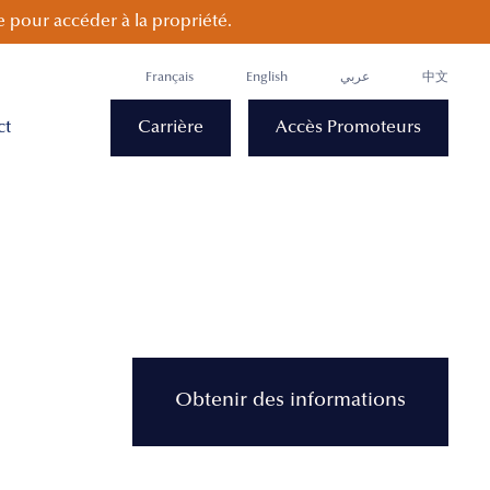
 pour accéder à la propriété.
Français
English
عربي
中文
ct
Carrière
Accès Promoteurs
Obtenir des informations