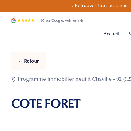
→ Retrouvez tous les biens i
4.9/5 sur Google.
Voir les avis
Accueil
V
← Retour

Programme immobilier neuf à Chaville - 92 (92
COTE FORET