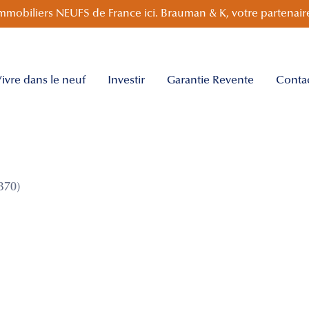
mmobiliers NEUFS de France ici. Brauman & K, votre partenaire
ivre dans le neuf
Investir
Garantie Revente
Conta
370)