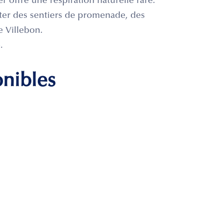
r offre une respiration naturelle rare.
ter des sentiers de promenade, des
e Villebon.
.
onibles