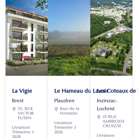
La Vigie
Le Hameau du Lavoir
Les Coteaux de
Brest
Plaudren
Inzinzac-
Lochrist

55, RUE

Rue de la
VICTOR
Fontaine

25 RUE
EUSEN
AMBROISE
Livraison
CROIZAT
Livraison
Trimestre 3
Trimestre 1
2026
Livraison
2028