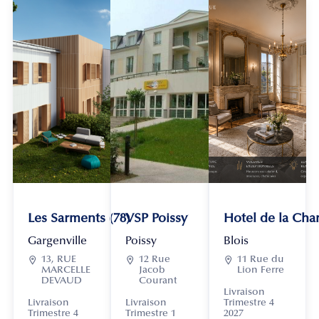
Les Sarments (78)
VSP Poissy
Hotel de la Chan
Gargenville
Poissy
Blois

13, RUE

12 Rue

11 Rue du
MARCELLE
Jacob
Lion Ferre
DEVAUD
Courant
Livraison
Livraison
Livraison
Trimestre 4
Trimestre 4
Trimestre 1
2027