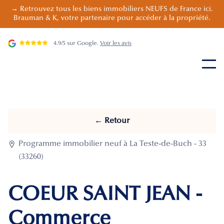
→ Retrouvez tous les biens immobiliers NEUFS de France ici.
Brauman & K, votre partenaire pour accéder à la propriété.
4.9/5 sur Google.
Voir les avis
← Retour

Programme immobilier neuf à La Teste-de-Buch - 33
(33260)
COEUR SAINT JEAN -
Commerce