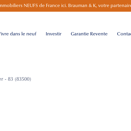
mmobiliers NEUFS de France ici. Brauman & K, votre partenaire
ivre dans le neuf
Investir
Garantie Revente
Conta
 - 83 (83500)