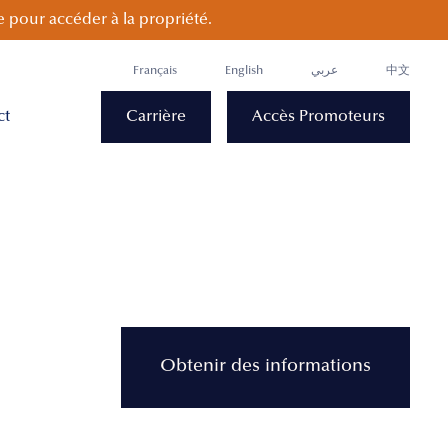
 pour accéder à la propriété.
Français
English
عربي
中文
ct
Carrière
Accès Promoteurs
Obtenir des informations