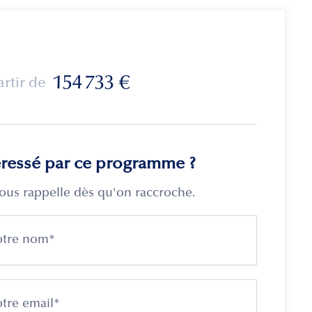
154 733
€
artir de
éressé par ce programme ?
ous rappelle dès qu'on raccroche.