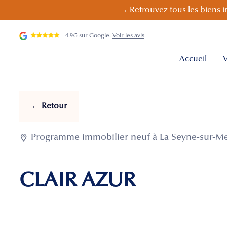
→ Retrouvez tous les biens i
4.9/5 sur Google.
Voir les avis
Accueil
V
← Retour

Programme immobilier neuf à La Seyne-sur-Mer
CLAIR AZUR