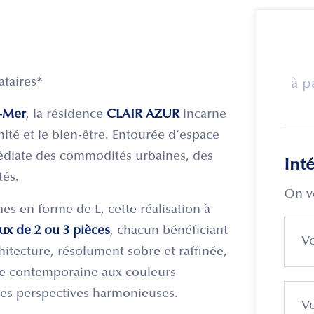
ataires*
à p
r-Mer
, la résidence
CLAIR AZUR
incarne
nité et le bien-être. Entourée d’espace
diate des commodités urbaines, des
Int
tés.
On v
 en forme de L, cette réalisation à
x de 2 ou 3 pièces
, chacun bénéficiant
chitecture, résolument sobre et raffinée,
ue contemporaine aux couleurs
 des perspectives harmonieuses.