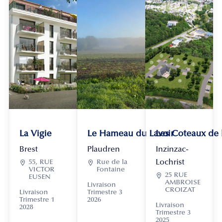
La Vigie
Le Hameau du Lavoir
Les Coteaux de
Brest
Plaudren
Inzinzac-
Lochrist

55, RUE

Rue de la
VICTOR
Fontaine

25 RUE
EUSEN
AMBROISE
Livraison
CROIZAT
Livraison
Trimestre 3
Trimestre 1
2026
Livraison
2028
Trimestre 3
2025