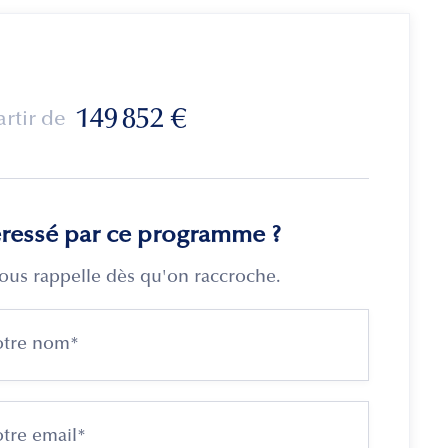
149 852
€
artir de
éressé par ce programme ?
ous rappelle dès qu'on raccroche.