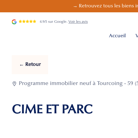
→ Retrouvez tous les biens i
4.9/5 sur Google.
Voir les avis
Accueil
V
← Retour

Programme immobilier neuf à Tourcoing - 59 (
CIME ET PARC