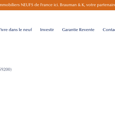
mmobiliers NEUFS de France ici. Brauman & K, votre partenaire
ivre dans le neuf
Investir
Garantie Revente
Conta
59200)