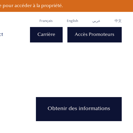
 pour accéder à la propriété.
Français
English
عربي
中文
ct
Carrière
Accès Promoteurs
Obtenir des informations