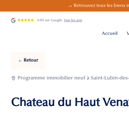
→ Retrouvez tous les biens i
4.9/5 sur Google.
Voir les avis
Accueil
V
← Retour

Programme immobilier neuf à Saint-Lubin-des-J
Chateau du Haut Vena