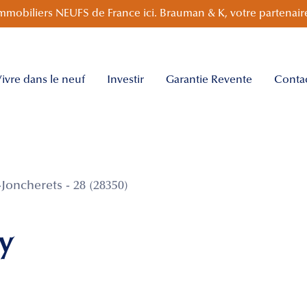
mmobiliers NEUFS de France ici. Brauman & K, votre partenaire
ivre dans le neuf
Investir
Garantie Revente
Conta
oncherets - 28 (28350)
y