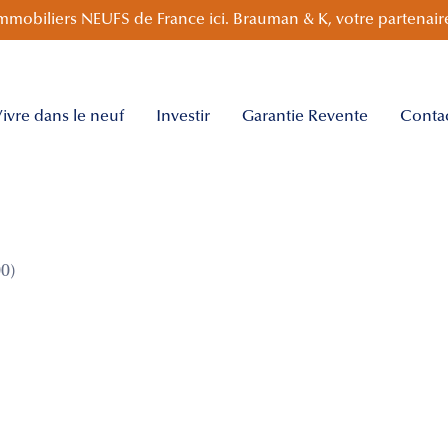
mmobiliers NEUFS de France ici. Brauman & K, votre partenaire
ivre dans le neuf
Investir
Garantie Revente
Conta
0)