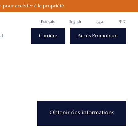
 pour accéder à la propriété.
Français
English
عربي
中文
ct
Carrière
Accès Promoteurs
Obtenir des informations