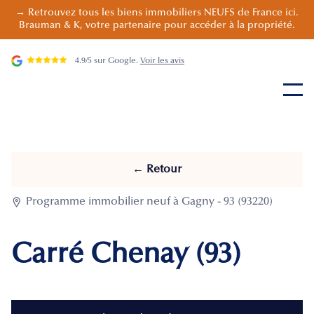
→ Retrouvez tous les biens immobiliers NEUFS de France ici.
Brauman & K, votre partenaire pour accéder à la propriété.
4.9/5 sur Google.
Voir les avis
← Retour

Programme immobilier neuf à Gagny - 93 (93220)
Carré Chenay (93)