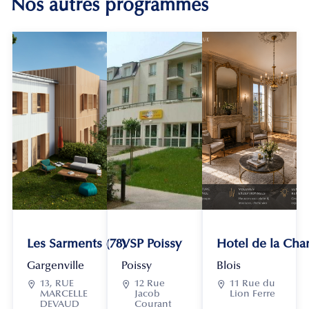
Nos autres programmes
Les Sarments (78)
VSP Poissy
Hotel de la Chan
Gargenville
Poissy
Blois

13, RUE

12 Rue

11 Rue du
MARCELLE
Jacob
Lion Ferre
DEVAUD
Courant