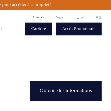
 pour accéder à la propriété.
Français
English
عربي
中文
ct
Carrière
Accès Promoteurs
Obtenir des informations