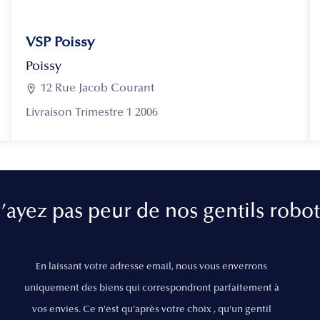
VSP Poissy
Poissy

12 Rue Jacob Courant
Livraison Trimestre 1 2006
’ayez pas peur de nos gentils robot
En laissant votre adresse email, nous vous enverrons
uniquement des biens qui correspondront parfaitement à
vos envies. Ce n'est qu'après votre choix , qu'un gentil