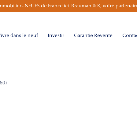
mmobiliers NEUFS de France ici. Brauman & K, votre partenaire
ivre dans le neuf
Investir
Garantie Revente
Conta
60)