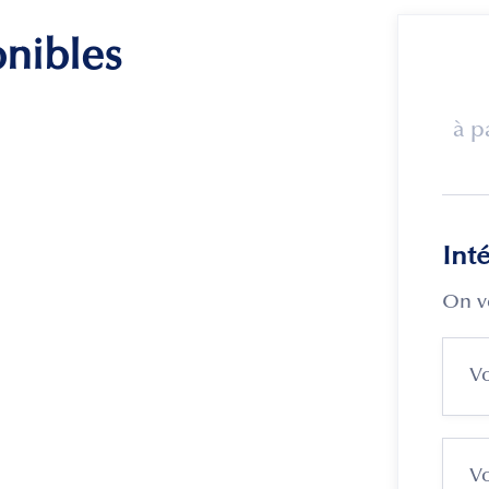
onibles
à p
Int
On v