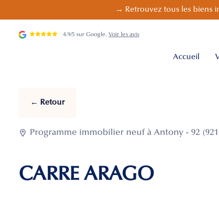
→ Retrouvez tous les biens i
4.9/5 sur Google.
Voir les avis
Accueil
V
← Retour

Programme immobilier neuf à Antony - 92 (921
CARRE ARAGO